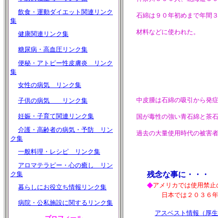
飲食・運動ダイエット関連リンク
石綿は９０年初めまで年間３
集
材料などに使われた。
健康関連リンク集
糖尿病・高血圧リンク集
便秘・アトピー性皮膚炎 リンク
集
女性の病気 リンク集
中皮腫は石綿の吸引から発症
子供の病気 リンク集
妊娠・子育て関連リンク集
国が毒性の強い青石綿と茶石
介護・高齢者の病気・予防 リン
過去の大量使用時代の被害者
ク集
一般料理・レシピ リンク集
アロマテラピー・心の癒し リン
ク集
残念な事に・・・
◆
アメリカでは使用禁止
暮らしにお役立ち情報リンク集
日本では２０３６年～４０
病院・公私施設に関するリンク集
アスベスト情報（厚生