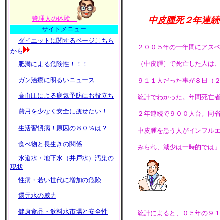
管理人の体験
中皮腫死２年連続
サイトメニュー
ダイエットに関するページこちら
２００５年の一年間にアスベス
から
（中皮腫）で死亡した人は、
肥満による危険性！！！
ガン治療に明るいニュース
９１１人だった事が８日（２０
高血圧による病気予防にお役立ち
統計でわかった。年間死亡者
費用を少なく安全に痩せたい！
２年連続で９００人台。同省は
生活習慣病！原因の８０％は？
中皮腫を患う人がインフルエ
食べ物と長生きの関係
みられ、減少は一時的では」
水道水・地下水（井戸水）汚染の
現状
性病・若い世代に増加の危険
還元水の威力
健康食品・飲料水市場と安全性
統計によると、０５年の９１