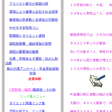
アスベスト吸引が原因の癌
１０年前の約１．６倍。 内
環境により健康も左右される現実
０４年から男性は７人、女性
糖尿病の患者数と合併症の可能性
やせすぎ女性危うい
都道府県別では、クボタの旧
肥満病とダイエット過熱
９０人と５年ぶりの最多。
国民医療費 連続増加の実態
病院の重要掲示義務
次いで大阪８７人、神奈川８０
仕事・学校休まず通院・抗がん剤
０４年から死亡者数が増えた
治療
親の介護アンケート・年金受給節税
１１人の増加ぶりが目立つ
対策
改善体験
↓
/
C型肝炎・
喘息
糖尿病・その他
中皮腫の死亡者数の統計を取
リンク集メニュー
大阪が、８０１人最多で、兵
ダイエット関連リンク集
予防お役立ち リンク集
神奈川５９９人、北海道３９