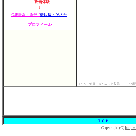
改善体験
↓
/
C型肝炎・
喘息
糖尿病・その他
プロフィール
［ＰＲ］
健康・ダイエット製品
＜保
ＴＯＰ
Copyright (C)
http:/