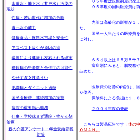
０５年度は医療制度の改正が
水道水・地下水（井戸水）汚染の
０５年度の国民医療費は前年
現状
性病・若い世代に増加の危険
内訳は高齢化の影響が１．８
還元水の威力
た。
国民一人当たりの医療費を年
健康食品・飲料水市場と安全性
に対し、
アスベスト吸引が原因の癌
環境により健康も左右される現実
６５才以上は６５万５千７
病症別にみると、脳梗塞や心
糖尿病の患者数と合併症の可能性
占めた。
やせすぎ女性危うい
医療費の財源の内訳は、国・
肥満病とダイエット過熱
０億円。
国民医療費 連続増加の実態
保険料による負担は１．８％
病院の重要掲示義務
２００４年度の発表
仕事・学校休まず通院・抗がん剤
治療
こちらは製品広告です
→
体の
親の介護アンケート・年金受給節税
ＯＭＡＮ』
対策