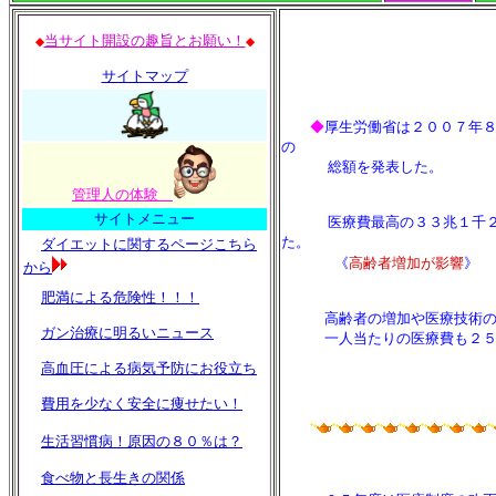
当サイト開設の趣旨とお願い！
◆
◆
サイトマップ
◆
厚生労働省は２００７年
の
総額を発表した。
管理人の体験
サイトメニュー
医療費最高の３３兆１千
た。
ダイエットに関するページこちら
《
高齢者増加が影響
》
から
肥満による危険性！！！
高齢者の増加や医療技術の
ガン治療に明るいニュース
一人当たりの医療費も２５万
高血圧による病気予防にお役立ち
費用を少なく安全に痩せたい！
生活習慣病！原因の８０％は？
食べ物と長生きの関係