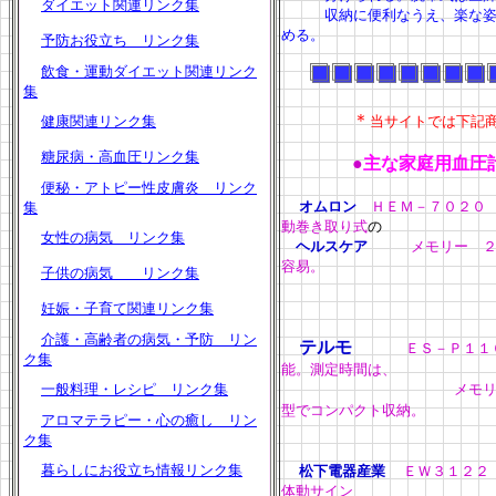
ダイエット関連リンク集
収納に便利なうえ、楽な姿勢
める。
予防お役立ち リンク集
飲食・運動ダイエット関連リンク
集
＊
健康関連リンク集
当サイトでは下記
糖尿病・高血圧リンク集
●
主な家庭用血圧
便秘・アトピー性皮膚炎 リンク
オムロン
ＨＥＭ－７０
集
動巻き取り式
の
女性の病気 リンク集
ヘルスケア
メモリー
容易。
子供の病気 リンク集
妊娠・子育て関連リンク集
介護・高齢者の病気・予防 リン
テルモ
ＥＳ－Ｐ
ク集
能。測定時間は、
一般料理・レシピ リンク集
メモリー ーー
型でコンパクト収納。
アロマテラピー・心の癒し リン
ク集
暮らしにお役立ち情報リンク集
松下電器産業
ＥＷ３１
体動サイン