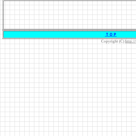
ＴＯＰ
Copyright (C)
http:/