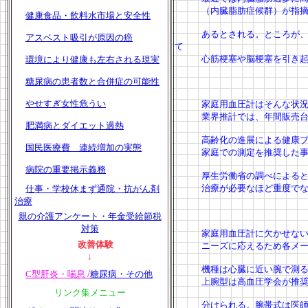
（内臓脂肪症候群）が指摘さ
健康食品・飲料水市場と安全性
あるとされる。ところが、普
アスベスト吸引が原因の癌
て
心筋梗塞や脳梗塞を引き起こ
環境により健康も左右される現実
糖尿病の患者数と合併症の可能性
やせすぎ女性危うい
家庭用血圧計はそんな状況
業界推計では、年間販売台数
肥満病とダイエット過熱
高齢化の進展による健康ブ
国民医療費 連続増加の実態
家庭での測定を推奨した事
病院の重要掲示義務
厚生労働省の調べによると、
治療が必要なほど重度でなく
仕事・学校休まず通院・抗がん剤
治療
親の介護アンケート・年金受給節税
対策
家庭用血圧計に欠かせないの
改善体験
ニーズに応えるため各メーカ
↓
機種は心臓に近い腕で測る上
/
C型肝炎・
喘息
糖尿病・その他
上腕型は高血圧学会が推奨す
リンク集メニュー
分けられる。腕帯式は医師の