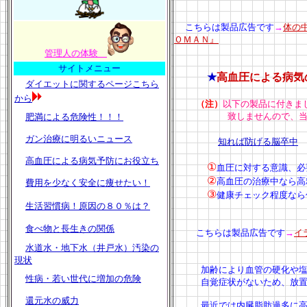
こちらは製品広告です
→
体の
ＯＭＡＮ』
管理人の体験
サイトメニュー
★
高血圧による病気
ダイエットに関するページこちら
から
（注）
以下の製品に付きま
致しませんので、当サイト
肥満による危険性！！！
ガン治療に明るいニュース
知れば防げる脳卒中
高血圧による病気予防にお役立ち
①
血圧に対する意識、必
②
高血圧の治療中なら高
費用を少なく安全に痩せたい！
③
健康チェック程度なら
生活習慣病！原因の８０％は？
食べ物と長生きの関係
こちらは製品広告です
→
イ
水道水・地下水（井戸水）汚染の
現状
加齢により血管の硬化や
性病・若い世代に増加の危険
自覚症状がないため、放置す
還元水の威力
最近では内臓脂肪過多に高血