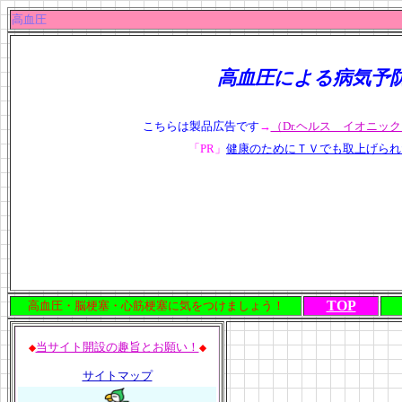
高血圧
高血圧による病気予
こちらは製品広告です
→
（Dr.ヘルス イオニッ
「PR」
健康のためにＴＶでも取上げられ
TOP
高血圧・脳梗塞・心筋梗塞に気をつけましょう！
当サイト開設の趣旨とお願い！
◆
◆
サイトマップ