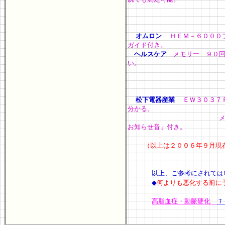
オムロン
ＨＥＭ－６００
ガイド付き。
ヘルスケア
メモリー
い。
松下電器産業
ＥＷ３０
分かる。
メモリー ９０
お知らせ音」付き。
（以上は２００６年９月現
以上、ご参考にされては
◆
何よりも悪化する前に
高脂血症・動脈硬化
Ｔ