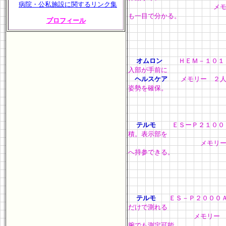
病院・公私施設に関するリンク集
メモリー ２人×
も一目で分かる。
プロフィール
オムロン
ＨＥＭ－１０
入部が手前に
ヘルスケア
メモリー 
姿勢を確保。
テルモ
ＥＳーＰ２１
積。表示部を
メモリー ２人
へ持参できる。
テルモ
ＥＳ－Ｐ２０
だけで測れる
メモリー －－
腕でも測定可能。